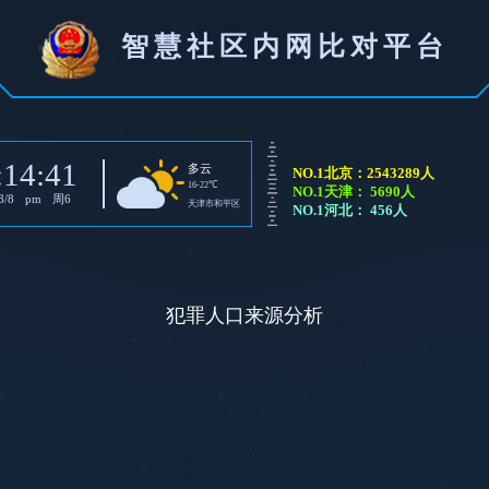
智慧社区内网比对平台
:14:41
多云
NO.1北京：2543289人
16-22℃
NO.1天津： 5690人
8/8
pm
周6
天津市和平区
NO.1河北： 456人